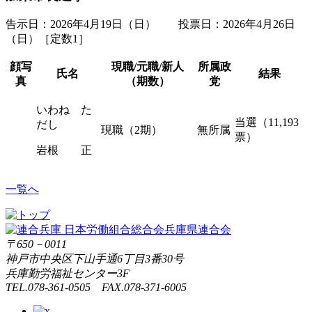
告示日：2026年4月19日（日） 投票日：2026年4月26日
（日）［定数1］
顔写
現職/元職/新人
所属政
氏名
結果
真
（期数）
党
いわね た
当選（11,193
だし
現職（2期）
無所属
票）
岩根 正
一覧へ
〒650－0011
神戸市中央区下山手通6丁目3番30号
兵庫勤労福祉センター3F
TEL.078-361-0505 FAX.078-371-6005