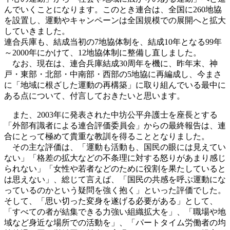
んでいくことになります。このとき連合は、全国に260地協
を設置し、運動やキャンペーンは全国規模での展開へと拡大
していきました。
連合兵庫も、結成当初の7地協体制を、結成10年となる99年
～2000年にかけて、12地協体制に整備し直しました。
なお、現在は、連合兵庫結成30周年を機に、昨年末、神
戸・東部・北部・中南部・西部の5地協に再編成し、今まさ
に「地域に根ざした運動の再構築」に取り組んでいる最中に
ある点について、付言しておきたいと思います。
また、2003年に発表された中坊公平弁護士を座長とする
「外部有識者による連合評価委員会」からの最終報告は、連
合にとって極めて貴重な教訓を得ることとなりました。
その主な評価は、「運動も活動も、国民の眼には見えてい
ない」「格差の拡大などの不条理に対する怒りがあまり感じ
られない」「女性や若者などのために役割を果たしていると
は思えない」、総じて言えば、「国民の共感を呼ぶ運動にな
っているのかという疑問を強く抱く」といった評価でした。
そして、「思い切った変身を遂げる必要がある」として、
「すべての者が結集できる力強い組織拡大を」、「職場や地
域など身近な場所での活動を」、「パートタイム労働者の均