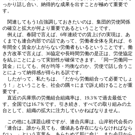
っかり話し合い、納得的な成果を出すことが極めて重要で
す。
関連してもう1点強調しておきたいのは、集団的労使関係
の確立と拡大が何より重要であるということです。
例えば、春闘で言えば、6年連続での賃上げの実現は、あ
くまでも連合内部での話であって、労働者全体を見れば、６
年間全く賃金が上がらない労働者もいるということです。働
き方改革で言えば、36協定や長時間労働の是正は、労使協定
を結ぶことによって実効性が確保できます。「同一労働同一
賃金」にしても、何が均等・均衡なのか、労使で話し合うこ
とによって納得感が得られる訳です。
したがって、私たちは、「だから労働組合って必要でしょ
う！」ということを、社会の隅々にまで訴え続けることが重
要です。
直近の兵庫県の労働組合組織率は、19.3％で過去最低で
す。全国では16.7％です。引き続き、すべての取り組みの土
台として、組織の拡大に注力していかねばなりません。
この他にも課題山積ですが、連合兵庫は、山岸初代会長の
「連合は、誰から見ても、価値ある存在にならなければなら
ない。」という言葉を、あらためて肝に命じ、また今日から