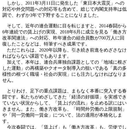
しかし、2011年3月11日に発生した「東日本大震災」への
対応や外交問題への対応等も含めて、総じて内閣支持率は低
調で、わずか3年で下野することになりました。
そして、近年の連合運動に目を転じますと、2014春闘から
6年連続での賃上げの実現、2018年6月に成立を見る「働き方
改革関連法」への対応、昨年連合の組合員数が700万人に回
復したことなどは、特筆すべき成果です。
ただこれらは、2020年以降も、引き続き前進をめざさなけ
ればならない課題でもあります。
加えて、本年は、連合兵庫独自課題としての「地域に根ざ
した運動」の再構築やクオータ制導入の狙いである「真の多
様性の根づく職場・社会の実現」にも注力しなければなりま
せん。
とりわけ、足下の重点課題は、まもなく本番に突入する春
闘です。私たちがめざしてきた「経済の好循環」を実感でき
ていない状況からして、「賃上げの流れ」を止める訳にはい
きません。また、働き方改革も、「時間外労働の上限規制」
や「同一労働同一賃金」について、法の適用が本格化しま
す。
今次春闘では、「賃上げ」も「働き方改革」も、労使でし