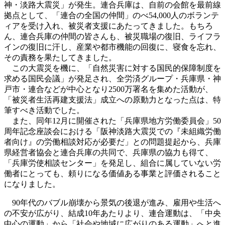
神・淡路大震災」が発生。連合兵庫は、自前の会館を最前線
拠点として、「連合の全国の仲間」のべ54,000人のボランテ
ィアを受け入れ、被災者支援にあたってきました。もちろ
ん、連合兵庫の仲間の皆さんも、被災職場の復旧、ライフラ
インの復旧に汗し、産業や都市機能の回復に、寝食を忘れ、
その責務を果たしてきました。
この大震災を機に、「自然災害に対する国民的保障制度を
求める国民会議」が発足され、全労済グループ・兵庫県・神
戸市・連合などが中心となり2500万署名を集めた活動が、
「被災者生活再建支援法」成立への原動力となった点は、特
筆すべき活動でした。
また、同年12月に開催された「兵庫県地方労働委員会」50
周年記念座談会における「阪神淡路大震災での『未組織労働
者向け』の労働相談対応が必要だ」との問題提起から、兵庫
県経営者協会と連合兵庫の共同で、兵庫県の協力も得て、
「兵庫労使相談センター」を発足し、組合に属していない労
働者にとっても、頼りになる価値ある事業と評価されること
になりました。
90年代のバブル崩壊から景気の後退が進み、雇用や生活へ
の不安が広がり、結成10年あたりより、連合運動は、「中央
中心の運動」から「社会や地域に広がりのある運動」へと進