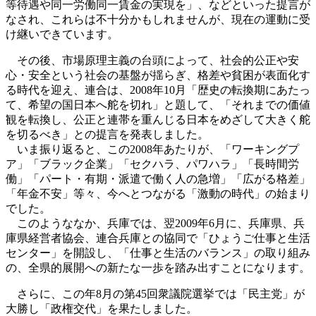
等待遇や同一労働同一賃金の実現を」、などといった提言が
なされ、これらは不十分かもしれませんが、現在の運動に受
け継いできています。
その後、市場原理主義の台頭によって、社会的公正や安
心・安全という社会の基盤が揺らぎ、格差や貧困が表面化す
る時代を迎え、連合は、2008年10月「歴史の転換期にあたっ
て、希望の国日本へ舵を切れ」と題して、「それまでの価値
観を転換し、公正と連帯を重んじる日本をめざして大きく舵
を切るべき」との提言を発表しました。
いま振り返ると、この2008年あたりが、「ワーキングプ
ア」「ブラック企業」「セクハラ、パワハラ」「長時間労
働」「パート・有期・派遣で働く人の急増」「広がる格差」
「年金不安」等々、今へとつながる「激動の時代」の始まり
でした。
このようななか、兵庫では、翌2009年6月に、兵庫県、兵
庫県経営者協会、連合兵庫との協同で「ひょうご仕事と生活
センター」を開設し、「仕事と生活のバランス」の取り組み
の、全県的展開への新たな一歩を踏み出すことになります。
さらに、この年8月の第45回衆議院選挙では「民主党」が
大勝し「政権交代」を果たしました。