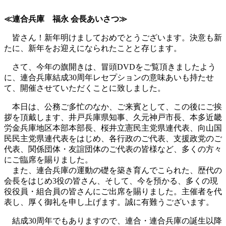
≪連合兵庫 福永 会長あいさつ≫
皆さん！新年明けましておめでとうございます。決意も新
たに、新年をお迎えになられたことと存じます。
さて、今年の旗開きは、冒頭DVDをご覧頂きましたよう
に、連合兵庫結成30周年レセプションの意味あいも持たせ
て、開催させていただくことに致しました。
本日は、公務ご多忙のなか、ご来賓として、この後にご挨
拶を頂戴します、井戸兵庫県知事、久元神戸市長、本多近畿
労金兵庫地区本部本部長、桜井立憲民主党県連代表、向山国
民民主党県連代表をはじめ、各行政のご代表、支援政党のご
代表、関係団体・友誼団体のご代表の皆様など、多くの方々
にご臨席を賜りました。
また、連合兵庫の運動の礎を築き育んでこられた、歴代の
会長をはじめ3役の皆さん、そして、今を預かる、多くの現
役役員・組合員の皆さんにご出席を賜りました。主催者を代
表し、厚く御礼を申し上げます。誠に有難うございます。
結成30周年でもありますので、連合・連合兵庫の誕生以降