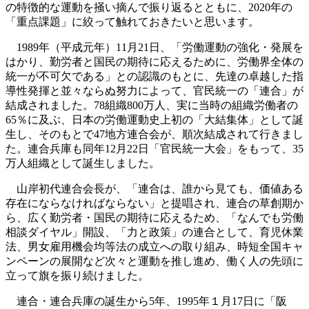
の特徴的な運動を掻い摘んで振り返るとともに、2020年の
「重点課題」に絞って触れておきたいと思います。
1989年（平成元年）11月21日、「労働運動の強化・発展を
はかり、勤労者と国民の期待に応えるために、労働界全体の
統一が不可欠である」との認識のもとに、先達の卓越した指
導性発揮と並々ならぬ努力によって、官民統一の「連合」が
結成されました。78組織800万人、実に当時の組織労働者の
65％に及ぶ、日本の労働運動史上初の「大結集体」として誕
生し、そのもとで47地方連合会が、順次結成されて行きまし
た。連合兵庫も同年12月22日「官民統一大会」をもって、35
万人組織として誕生しました。
山岸初代連合会長が、「連合は、誰から見ても、価値ある
存在にならなければならない」と提唱され、連合の草創期か
ら、広く勤労者・国民の期待に応えるため、「なんでも労働
相談ダイヤル」開設、「力と政策」の連合として、育児休業
法、男女雇用機会均等法の成立への取り組み、時短全国キャ
ンペーンの展開など次々と運動を推し進め、働く人の先頭に
立って旗を振り続けました。
連合・連合兵庫の誕生から5年、1995年１月17日に「阪