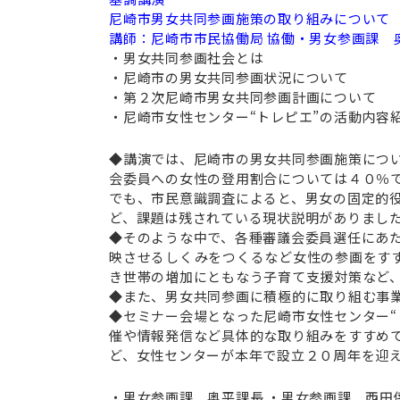
尼崎市男女共同参画施策の取り組みについて
講師：尼崎市市民協働局 協働・男女参画課
・男女共同参画社会とは
・尼崎市の男女共同参画状況について
・第２次尼崎市男女共同参画計画について
・尼崎市女性センター“トレピエ”の活動内容
◆講演では、尼崎市の男女共同参画施策につ
会委員への女性の登用割合については４０％
でも、市民意識調査によると、男女の固定的
ど、課題は残されている現状説明がありまし
◆そのような中で、各種審議会委員選任にあ
映させるしくみをつくるなど女性の参画をす
き世帯の増加にともなう子育て支援対策など
◆また、男女共同参画に積極的に取り組む事
◆セミナー会場となった尼崎市女性センター“
催や情報発信など具体的な取り組みをすすめ
ど、女性センターが本年で設立２０周年を迎
・男女参画課 奥平課長 ・男女参画課 西田係