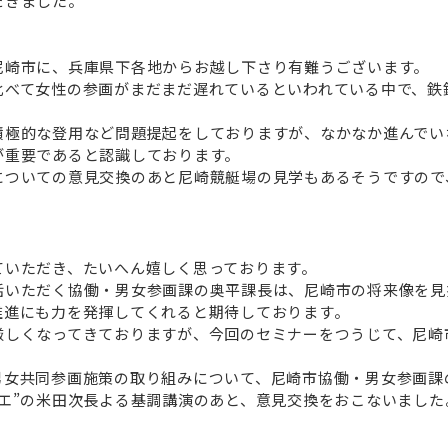
だきました。
尼崎市に、兵庫県下各地からお越し下さり有難うございます。
比べて女性の参画がまだまだ遅れているといわれている中で、鉄
積極的な登用など問題提起をしておりますが、なかなか進んでい
が重要であると認識しております。
についての意見交換のあと尼崎競艇場の見学もあるそうですので
ていただき、たいへん嬉しく思っております。
話いただく協働・男女参画課の奥平課長は、尼崎市の将来像を見
推進にも力を発揮してくれると期待しております。
厳しくなってきておりますが、今回のセミナーをつうじて、尼崎
男女共同参画施策の取り組みについて、尼崎市協働・男女参画課
エ”の米田次長よる基調講演のあと、意見交換をおこないました