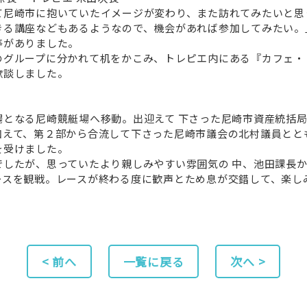
て尼崎市に抱いていたイメージが変わり、また訪れてみたいと思
きる講座などもあるようなので、機会があれば参加してみたい。
等がありました。
のグループに分かれて机をかこみ、トレピエ内にある『カフェ・
歓談しました。
となる尼崎競艇場へ移動。出迎えて 下さった尼崎市資産統括局
加えて、第２部から合流して下さった尼崎市議会の北村議員とと
を受けました。
でしたが、思っていたより親しみやすい雰囲気の 中、池田課長
ースを観戦。レースが終わる度に歓声とため息が交錯して、楽し
< 前へ
一覧に戻る
次へ >