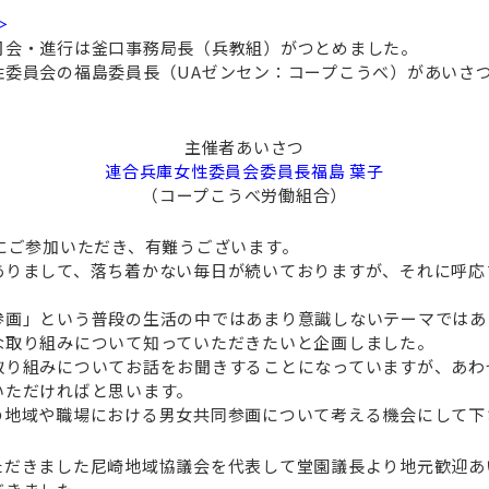
＞
司会・進行は釜口事務局長（兵教組）がつとめました。
性委員会の福島委員長（UAゼンセン：コープこうべ）があいさ
主催者あいさつ
連合兵庫女性委員会委員長福島 葉子
（コープこうべ労働組合）
にご参加いただき、有難うございます。
ありまして、落ち着かない毎日が続いておりますが、それに呼応
参画」という普段の生活の中ではあまり意識しないテーマではあ
な取り組みについて知っていただきたいと企画しました。
取り組みについてお話をお聞きすることになっていますが、あわ
いただければと思います。
の地域や職場における男女共同参画について考える機会にして下
ただきました尼崎地域協議会を代表して堂園議長より地元歓迎あ