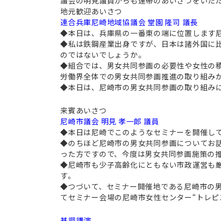
議会の明見議員からも連帯のあいさつをいた
地元歓迎あいさつ
連合兵庫尼崎地域協議会 堂園 隆司 議長
◆本日は、兵庫県の一番東の端に位置します
◆私は鉄鋼産業出身ですが、日本は諸外国に
のではないでしょうか。
◆組合では、男女共同参画の必要性や女性の
労働界全体での男女共同参画推進の取り組み
◆本日は、尼崎市の男女共同参画の取り組み
来賓あいさつ
尼崎市議会 明見 孝一郎 議員
◆本日は尼崎でこのようなセミナーを開催し
◆のちほど尼崎市の男女共同参画についてお
った方ですので、今度は男女共同参画施策の
◆尼崎市も少子高齢化にともない市政運営も
す。
◆つづいて、セミナー開催地である尼崎市の
てセミナー会場の尼崎市女性センター“トレピ
基調講演