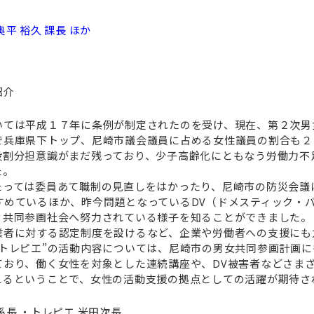
奥平 裕久 課長 ほか
紹介
いては平成１７年に条例が制定されたのを受け、現在、第２次男
で兵庫県下トップ、尼崎市議会議員に占める女性議員の割合も２
役割分担意識がまだ残っており、少子高齢化にともなう労働力不
た。
たっては委員あて職制の見直しをはかったり、尼崎市の防災会議
すめているほか、昨今問題となっているDV（ドメスティック・
、共同参画社会へ努力されている様子を知ることができました。
業者に対する認定制度を設けるなど、企業や労働者への支援にも
トレピエ”の活動内容については、尼崎市の男女共同参画計画
ており、働く女性を対象とした連続講座や、DV被害者などさま
えるということで、女性の活動支援の拠点としての活躍が期待さ
長 ・トレピエ 米田次長