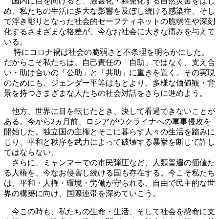
国内に目を向けると、激甚化・頻発化する自然災害をはじ
め、私たちの生活に多大な影響を及ぼし続ける感染症、そし
て浮き彫りとなった社会的セーフティネットの脆弱性や深刻
化するさまざまな格差が、今なお社会に大きな痛みを与えて
いる。
特にコロナ禍は社会の脆弱さと不条理を明らかにした。
だからこそ私たちは、自己責任の「自助」ではなく、支え合
い・助け合いの「公助」と「共助」に重きを置く。その実現
のためにも、ジェンダー平等はもとより、多様な価値観・背
景を持つさまざまな人たちの社会対話をさらに進めよう。
他方、世界に目を転じたとき、決して看過できないことが
ある。今から2ヵ月前、ロシアがウクライナへの軍事侵攻を
開始した。独立国の主権とそこに暮らす人々の生活を踏みに
じり、平和と秩序を武力によって破壊する暴挙を断じて許し
てはならない。
さらに、ミャンマーでの市民弾圧など、人類普遍の価値た
る人権を、今なお侵害し続ける国も存在する。今こそ私たち
は、平和・人権・環境・労働が守られる、自由で民主的な世
界の構築に向け、国際連帯を深めていこう。
今この時も、私たちの生命・生活、そして社会を懸命に支