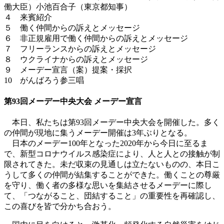
働大臣）小池百合子（東京都知事）
４ 来賓紹介
５ 働く仲間からの訴えとメッセージ
６ 非正規雇用で働く仲間からの訴えとメッセージ
７ フリーランスからの訴えとメッセージ
８ ウクライナからの訴えとメッセージ
９ メーデー宣言（案）提案・採択
10 がんばろう参三唱
第93回メーデー中央大会 メーデー宣言
本日、私たちは第93回メーデー中央大会を開催した。多く
の仲間が現地に集うメーデー開催は3年ぶりとなる。
日本のメーデー100年となった2020年から今日に至るま
で、新型コロナウイルス感染症により、人と人との接触が制
限されてきた。未だ収束の見通しは立たないものの、本日こ
うして多くの仲間が結集することができた。働くことの尊厳
を守り、働く者の多様な思いを集結させるメーデーに際し
て、「つながること、団結すること」の重要性を再確認し、
この喜びを皆で分かち合おう。