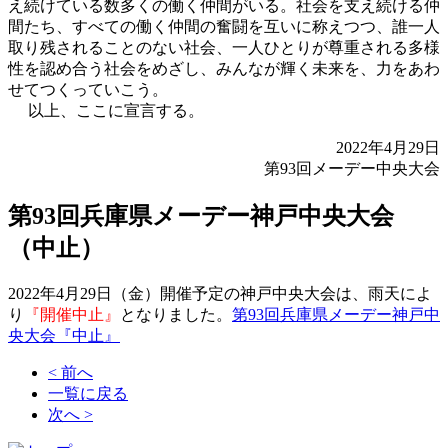
え続けている数多くの働く仲間がいる。社会を支え続ける仲
間たち、すべての働く仲間の奮闘を互いに称えつつ、誰一人
取り残されることのない社会、一人ひとりが尊重される多様
性を認め合う社会をめざし、みんなが輝く未来を、力をあわ
せてつくっていこう。
以上、ここに宣言する。
2022年4月29日
第93回メーデー中央大会
第93回兵庫県メーデー神戸中央大会
（中止）
2022年4月29日（金）開催予定の神戸中央大会は、雨天によ
り
『開催中止』
となりました。
第93回兵庫県メーデー神戸中
央大会『中止』
< 前へ
一覧に戻る
次へ >