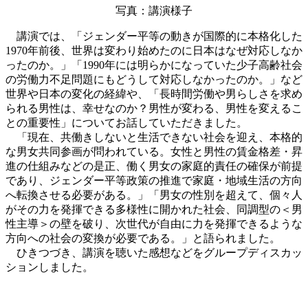
写真：講演様子
講演では、「ジェンダー平等の動きが国際的に本格化した
1970年前後、世界は変わり始めたのに日本はなぜ対応しなか
ったのか。」「1990年には明らかになっていた少子高齢社会
の労働力不足問題にもどうして対応しなかったのか。」など
世界や日本の変化の経緯や、「長時間労働や男らしさを求め
られる男性は、幸せなのか？男性が変わる、男性を変えるこ
との重要性」についてお話していただきました。
「現在、共働きしないと生活できない社会を迎え、本格的
な男女共同参画が問われている。女性と男性の賃金格差・昇
進の仕組みなどの是正、働く男女の家庭的責任の確保が前提
であり、ジェンダー平等政策の推進で家庭・地域生活の方向
へ転換させる必要がある。」「男女の性別を超えて、個々人
がその力を発揮できる多様性に開かれた社会、同調型の＜男
性主導＞の壁を破り、次世代が自由に力を発揮できるような
方向への社会の変換が必要である。」と語られました。
ひきつづき、講演を聴いた感想などをグループディスカッ
ションしました。