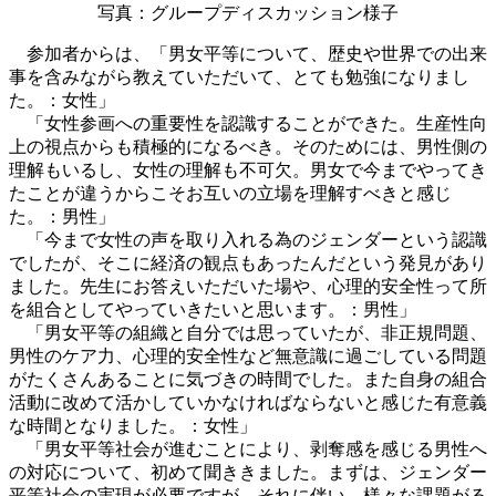
写真：グループディスカッション様子
参加者からは、「男女平等について、歴史や世界での出来
事を含みながら教えていただいて、とても勉強になりまし
た。：女性」
「女性参画への重要性を認識することができた。生産性向
上の視点からも積極的になるべき。そのためには、男性側の
理解もいるし、女性の理解も不可欠。男女で今までやってき
たことが違うからこそお互いの立場を理解すべきと感じ
た。：男性」
「今まで女性の声を取り入れる為のジェンダーという認識
でしたが、そこに経済の観点もあったんだという発見があり
ました。先生にお答えいただいた場や、心理的安全性って所
を組合としてやっていきたいと思います。：男性」
「男女平等の組織と自分では思っていたが、非正規問題、
男性のケア力、心理的安全性など無意識に過ごしている問題
がたくさんあることに気づきの時間でした。また自身の組合
活動に改めて活かしていかなければならないと感じた有意義
な時間となりました。：女性」
「男女平等社会が進むことにより、剥奪感を感じる男性へ
の対応について、初めて聞ききました。まずは、ジェンダー
平等社会の実現が必要ですが、それに伴い、様々な課題がる