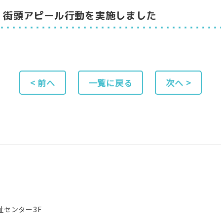
、街頭アピール行動を実施しました
< 前へ
一覧に戻る
次へ >
祉センター3F