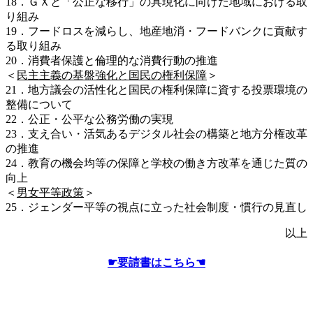
18．ＧＸと「公正な移行」の具現化に向けた地域における取
り組み
19．フードロスを減らし、地産地消・フードバンクに貢献す
る取り組み
20．消費者保護と倫理的な消費行動の推進
＜
民主主義の基盤強化と国民の権利保障
＞
21．地方議会の活性化と国民の権利保障に資する投票環境の
整備について
22．公正・公平な公務労働の実現
23．支え合い・活気あるデジタル社会の構築と地方分権改革
の推進
24．教育の機会均等の保障と学校の働き方改革を通じた質の
向上
＜
男女平等政策
＞
25．ジェンダー平等の視点に立った社会制度・慣行の見直し
以上
☛要請書はこちら☚