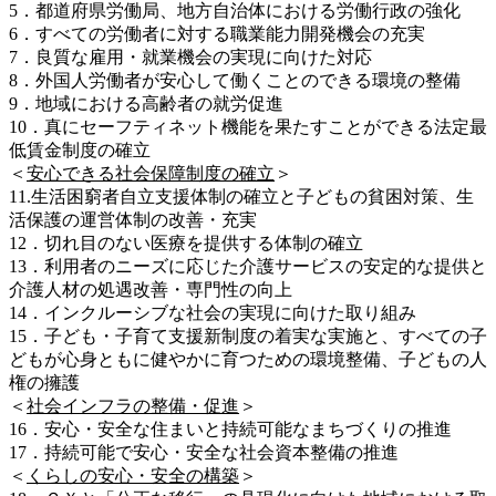
5．都道府県労働局、地方自治体における労働行政の強化
6．すべての労働者に対する職業能力開発機会の充実
7．良質な雇用・就業機会の実現に向けた対応
8．外国人労働者が安心して働くことのできる環境の整備
9．地域における高齢者の就労促進
10．真にセーフティネット機能を果たすことができる法定最
低賃金制度の確立
＜
安心できる社会保障制度の確立
＞
11.生活困窮者自立支援体制の確立と子どもの貧困対策、生
活保護の運営体制の改善・充実
12．切れ目のない医療を提供する体制の確立
13．利用者のニーズに応じた介護サービスの安定的な提供と
介護人材の処遇改善・専門性の向上
14．インクルーシブな社会の実現に向けた取り組み
15．子ども・子育て支援新制度の着実な実施と、すべての子
どもが心身ともに健やかに育つための環境整備、子どもの人
権の擁護
＜
社会インフラの整備・促進
＞
16．安心・安全な住まいと持続可能なまちづくりの推進
17．持続可能で安心・安全な社会資本整備の推進
＜
くらしの安心・安全の構築
＞