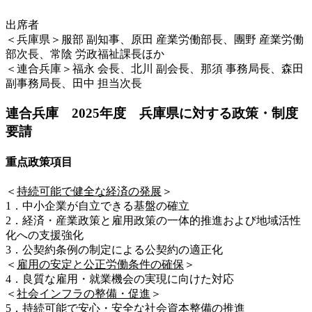
出席者
＜兵庫県＞服部 副知事、原田 産業労働部長、團野 産業労働
部次長、常陰 労政福祉課長ほか
＜連合兵庫＞福永 会長、北川 副会長、那須 事務局長、森田
副事務局長、田中 担当次長
連合兵庫 2025年度 兵庫県に対する政策・制度
要請
重点政策項目
＜
持続可能で健全な経済の発展
＞
1．中小企業が自立できる基盤の確立
2．経済・産業政策と雇用政策の一体的推進および地域活性
化への支援強化
3．公契約条例の制定による公契約の適正化
＜
雇用の安定と公正労働条件の確保
＞
4．良質な雇用・就業機会の実現に向けた対応
＜
社会インフラの整備・促進
＞
5．持続可能で安心・安全な社会資本整備の推進