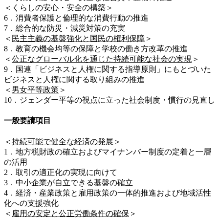
＜
くらしの安心・安全の構築
＞
6．消費者保護と倫理的な消費行動の推進
7．総合的な防災・減災対策の充実
＜
民主主義の基盤強化と国民の権利保障
＞
8．教育の機会均等の保障と学校の働き方改革の推進
＜
公正なグローバル化を通じた持続可能な社会の実現
＞
9．国連「ビジネスと人権に関する指導原則」にもとづいた
ビジネスと人権に関する取り組みの推進
＜
男女平等政策
＞
10．ジェンダー平等の視点に立った社会制度・慣行の見直し
一般要請項目
＜
持続可能で健全な経済の発展
＞
1．地方税財政の確立およびマイナンバー制度の定着と一層
の活用
2．取引の適正化の実現に向けて
3．中小企業が自立できる基盤の確立
4．経済・産業政策と雇用政策の一体的推進および地域活性
化への支援強化
＜
雇用の安定と公正労働条件の確保
＞