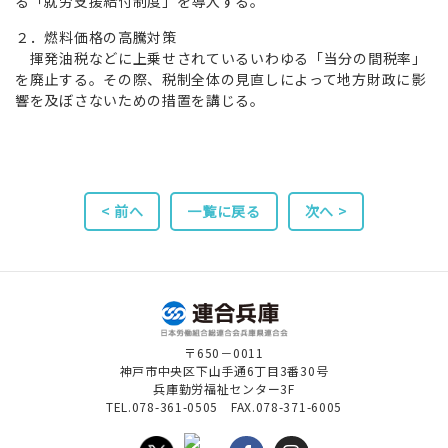
る「就労支援給付制度」を導入する。
２．燃料価格の高騰対策
揮発油税などに上乗せされているいわゆる「当分の間税率」
を廃止する。その際、税制全体の見直しによって地方財政に影
響を及ぼさないための措置を講じる。
< 前へ
一覧に戻る
次へ >
〒650－0011
神戸市中央区下山手通6丁目3番30号
兵庫勤労福祉センター3F
TEL.078-361-0505 FAX.078-371-6005