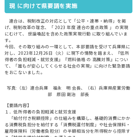
現 に向けて県要請を実施
連合は、税制改正の対応として「公平・連帯・納得」を掲
げ、税制改革の理念、「 2023 年度 連合の重点政策 」 の実現
にむけて、 世論喚起を含めた政策実現行動 に取り組んでいま
す。
今回、その取り組みの一環として、本部要請を受けて兵庫県に
対し、2023年12月26日（火）に現下の情勢を踏まえ、『低所
得者の負担軽減・就労支援』『燃料価格 の 高騰対策』につい
て、「誰もが安心してくらせる社会の実現」に向けた緊急要請
をおこないました。
写真:（左）連合兵庫 福永 明 会長、（右）兵庫県産業労働
部 原田 剛治 部長
【要請内容】
１．低所得者の負担軽減と就労支援
「給付付き税額控除」の仕組みを構築し、基礎的消費にかか
る消費税負担分を給付する「消費税還付制度」や社会保険料・
雇用保険料（労働者負担分）の半額相当分を所得税から控除す