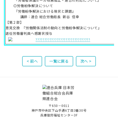
『労働者保護ルール改悪阻止・連合の対応について』
◎労働紛争解決について
『労働紛争解決における現状と課題』
講師：連合 総合労働局長 新谷 信幸
【第２部】
意見交換 『労働関係法制の動向と労働紛争解決について』
退任労働審判員へ感謝状授与
< 前へ
一覧に戻る
次へ >
〒650－0011
神戸市中央区下山手通6丁目3番30号
兵庫勤労福祉センター3F