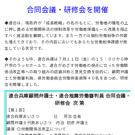
合同会議・研修会を開催
◆連合は、現政府が「成長戦略」の名のもとに、労働者の犠牲の上
に押し進める労働関係法の規制改革や労働者保護ルール改悪を阻止
すべく諸活動を展開しています。また一方では個別労働紛争の件数
も増えてきており、その内容においてもあらたな労働紛争課題が発
生している状況です。
◆そのような中、連合兵庫は７月１１日（金）の１５：００から神
戸市のラッセホールで、連合がめざす労働者の視点に立った労働関
係法改正等への取り組みの認識共有と意見交換を目的に、顧問弁護
士と労働審判員、県労働委員会労働側委員等４０名をあつめ、研修
会を開催しました。
連合兵庫顧問弁護士・連合推薦労働審判員 合同会議・
研修会 次 第
【第１部】
連合兵庫あいさつ 辻 芳治 会長
顧問弁護士代表あいさつ 丹治 初彦 弁護士
講演 ◎労働関係法改正について