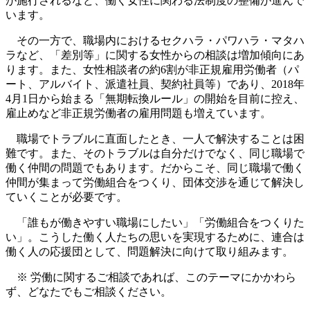
が施行されるなど、働く女性に関わる法制度の整備が進んで
います。
その一方で、職場内におけるセクハラ・パワハラ・マタハ
ラなど、「差別等」に関する女性からの相談は増加傾向にあ
ります。
また、女性相談者の約6割が非正規雇用労働者（パ
ート、アルバイト、派遣社員、契約社員等）であり、2018年
4月1日から始まる「無期転換ルール」の開始を目前に控え、
雇止めなど非正規労働者の雇用問題も増えています。
職場でトラブルに直面したとき、一人で解決することは困
難です。また、そのトラブルは自分だけでなく、同じ職場で
働く仲間の問題でもあります。だからこそ、同じ職場で働く
仲間が集まって労働組合をつくり、団体交渉を通じて解決し
ていくことが必要です。
「誰もが働きやすい職場にしたい」「労働組合をつくりた
い」。こうした働く人たちの思いを実現するために、連合は
働く人の応援団として、問題解決に向けて取り組みます。
※
労働に関するご相談であれば、このテーマにかかわら
ず、どなたでもご相談ください。