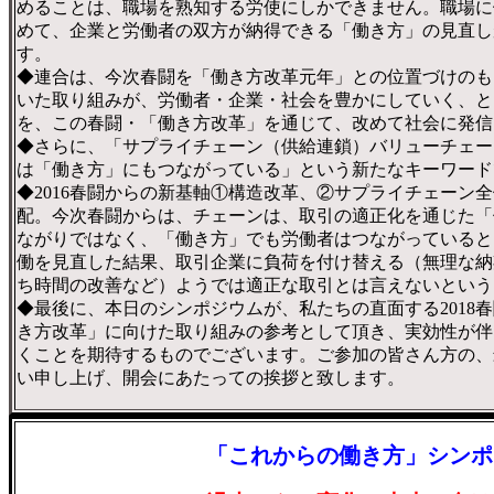
めることは、職場を熟知する労使にしかできません。職場に
めて、企業と労働者の双方が納得できる「働き方」の見直し
す。
◆連合は、今次春闘を「働き方改革元年」との位置づけのも
いた取り組みが、労働者・企業・社会を豊かにしていく、と
を、この春闘・「働き方改革」を通じて、改めて社会に発信
◆さらに、「サプライチェーン（供給連鎖）バリューチェー
は「働き方」にもつながっている」という新たなキーワード
◆2016春闘からの新基軸①構造改革、②サプライチェーン
配。今次春闘からは、チェーンは、取引の適正化を通じた「
ながりではなく、「働き方」でも労働者はつながっていると
働を見直した結果、取引企業に負荷を付け替える（無理な納
ち時間の改善など）ようでは適正な取引とは言えないという
◆最後に、本日のシンポジウムが、私たちの直面する2018
き方改革」に向けた取り組みの参考として頂き、実効性が伴
くことを期待するものでございます。ご参加の皆さん方の、
い申し上げ、開会にあたっての挨拶と致します。
「これからの働き方」シンポ