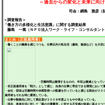
～過去からの変化と未来に向け
司会：網島 雅彦（
＜調査報告＞
「働き方の多様化と生活意識」に関する調査結果
藤島 一篤（ＮＰＯ法人ワーク・ライフ・コンサルタント
まとめ（正規雇用者）
・働くことの義務を感じつつも、仕事以外の私生活（趣味、勉強など）を大切
・労働時間は微増するものの、年収は微減となって
・非正規雇用者を「戦力」として感じ、自身の仕事に専念できる環境において
・会社・団体は労働時間や休暇取得への配慮を行っていると感じる割合が２０
雇用者もそれを特に重視している。
・仕事や勤務先に対して満足度が２００８年度よりもやや高まっている。
・現在、将来生活に対して「親の介護費用」に対する不安感が急速に高まりつ