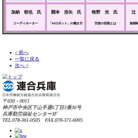
加納 郁也 氏
開本 浩矢 氏
牧野 光 氏
辻
コーディネーター
「AIロボット」の働き方
労使の役割とは
無期
< 前へ
一覧に戻る
次へ >
〒650－0011
神戸市中央区下山手通6丁目3番30号
兵庫勤労福祉センター3F
TEL.078-361-0505 FAX.078-371-6005