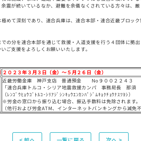
。余震が続いているなか、避難を余儀なくされている方々は、厳
極めて深刻であり、連合兵庫は、連合本部・連合近畿ブロック
での分を連合本部を通じて救援・人道支援を行う４団体に拠出
かいご支援をよろしくお願いいたします。
間
２０２３年３月３日（金）〜５月２６日（金）
近畿労働金庫 神戸支店 普通預金 No９００２２４３
「連合兵庫トルコ・シリア地震救援カンパ 事務局長 那須
（ﾚﾝｺﾞｳﾋｮｳｺﾞﾄﾙｺ･ｼﾘｱｼﾞｼﾝｷｭｳｴﾝｶﾝﾊﾟｼﾞﾑｷｮｸﾁｮｳﾅｽﾂﾖｼ）
※労金の窓口から振り込む場合、振込手数料は免除されます。
（他行および労金ATM、インターネットバンキングから減免
< 前へ
一覧に戻る
次へ >