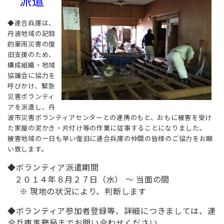
派遣
◆連合兵庫は、
丹波地域の記録
的豪雨災害の復
旧支援のため、
構成組織・地域
協議会に協力を
呼びかけ、緊急
災害ボランティ
アを派遣し、丹
波市災害ボランティアセンターとの連携のもと、おもに被害を受け
た家屋の泥かき・片付け等の作業に従事することになりました。
被害地域の一日も早い復旧に連合兵庫の仲間の皆様のご協力をお願
い致します。
◆ボランティア派遣期間
２０１４年８月２７日（水） ～ 当面の間
※ 現地の状況により、判断します
◆ボランティア参加者登録等、詳細につきましては、連
合兵庫事務局までお問い合わせください